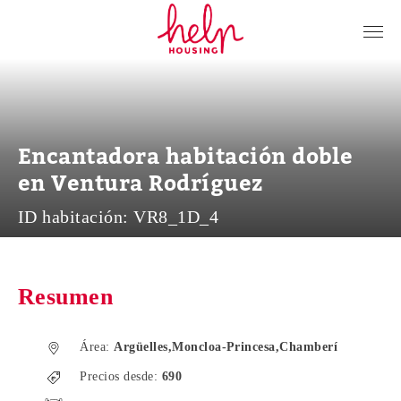
Inquilinos
Propietarios
Nosotros
Encantadora habitación doble
Blog
en Ventura Rodríguez
Contacto
ID habitación:
VR8_1D_4
Log in
ES
Resumen
Área:
Argüelles,Moncloa-Princesa,Chamberí
Precios desde:
690