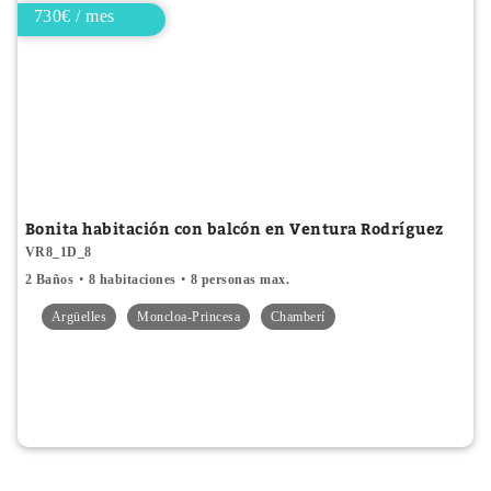
730€ / mes
Bonita habitación con balcón en Ventura Rodríguez
VR8_1D_8
2 Baños
8 habitaciones
8 personas max.
Argüelles
Moncloa-Princesa
Chamberí