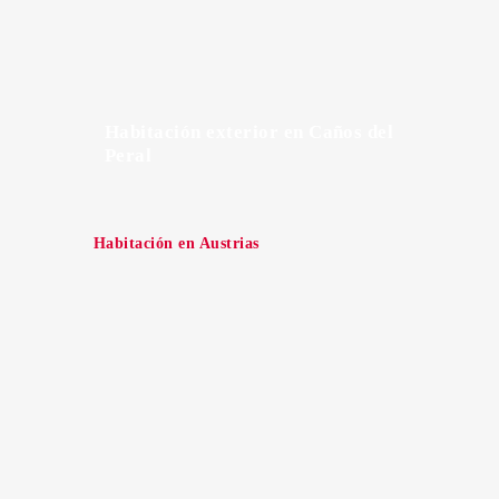
Habitación exterior en Caños del
Peral
Habitación en Austrias