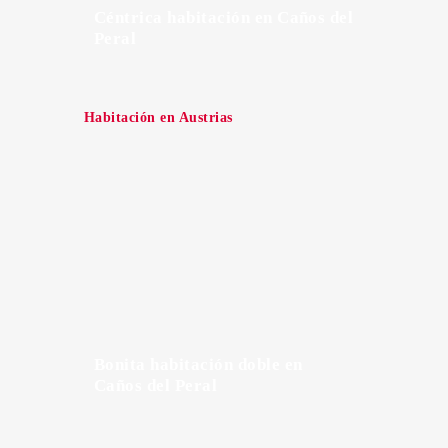
Céntrica habitación en Caños del
Peral
Habitación en Austrias
Bonita habitación doble en
Caños del Peral