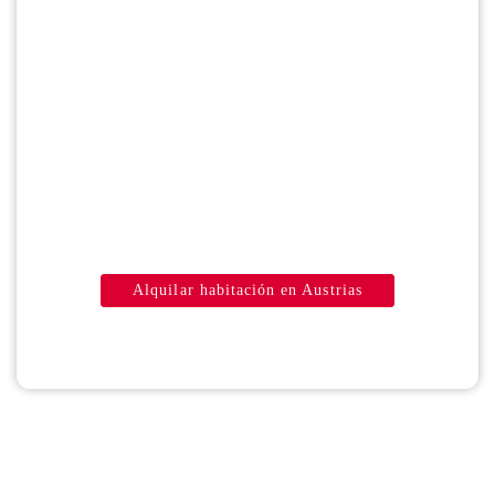
habitación
perfecta en
Austrias
En helpHousing proporcionamos alojamiento de
calidad, como
habitaciones en Austrias
, para que
puedes aprovechar esta perfecta ubicación y vivir
cómodamente durante tu estancia en Madrid.
Alquilar habitación en Austrias