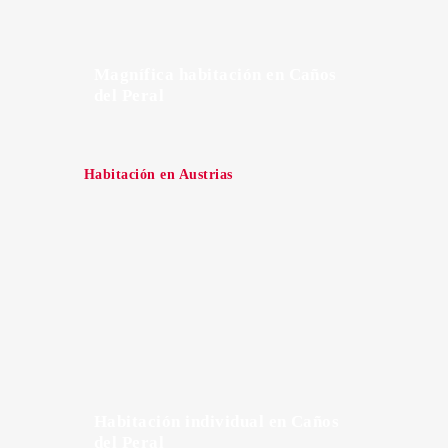
Magnífica habitación en Caños
del Peral
Habitación en Austrias
Habitación individual en Caños
del Peral