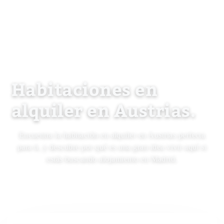
Habitaciones en
alquiler en Austrias.
Encuentra la habitación en alquiler en Austrias perfecta
para ti, y descubre por qué es una gran idea vivir aquí si
estás buscando alojamiento en Madrid.