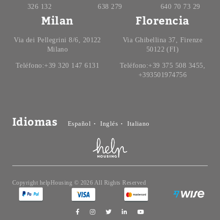
326 132
638 279
640 70 73 29
Milan
Florencia
Via dei Pellegrini 8/6, 20122
Via Ghibellina 37, Firenze
Milano
50122 (FI)
Teléfono:+39 320 147 6131
Teléfono:+39 375 508 3455,
+393501974756
Idiomas
Español
Inglés
Italiano
Copyright helpHousing © 2026 All Rights Reserved