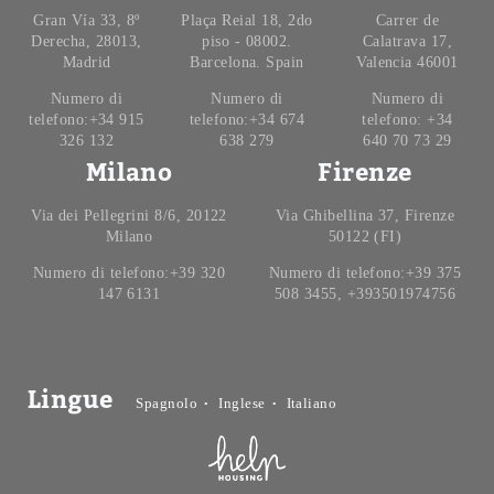
Gran Vía 33, 8º
Plaça Reial 18, 2do
Carrer de
Derecha, 28013,
piso - 08002.
Calatrava 17,
Madrid
Barcelona. Spain
Valencia 46001
Numero di
Numero di
Numero di
telefono:+34 915
telefono:+34 674
telefono: +34
326 132
638 279
640 70 73 29
Milano
Firenze
Via dei Pellegrini 8/6, 20122
Via Ghibellina 37, Firenze
Milano
50122 (FI)
Numero di telefono:+39 320
Numero di telefono:+39 375
147 6131
508 3455, +393501974756
Lingue
Spagnolo
Inglese
Italiano