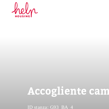
Accogliente came
ID stanza:
G93_BA_4