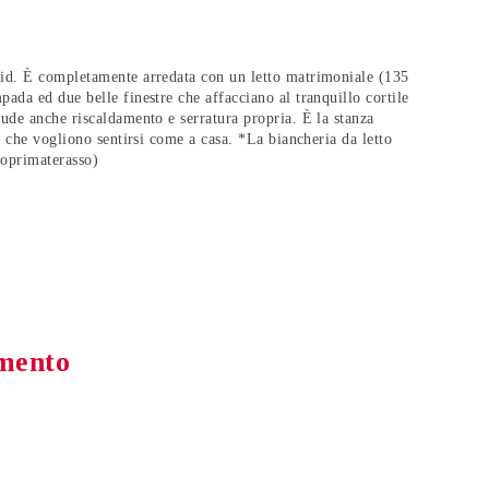
rid. È completamente arredata con un letto matrimoniale (135
ada ed due belle finestre che affacciano al tranquillo cortile
lude anche riscaldamento e serratura propria. È la stanza
i
che vogliono sentirsi come a casa. *La biancheria da letto
coprimaterasso)
amento