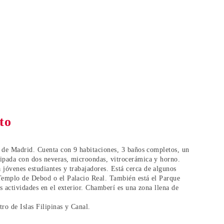
to
o de Madrid
. Cuenta con 9 habitaciones, 3 baños completos, un
ipada con dos neveras, microondas, vitrocerámica y horno.
a
jóvenes estudiantes y trabajadores
. Está cerca de algunos
Templo de Debod o el Palacio Real
. También está el Parque
s actividades en el exterior. Chamberí es una zona llena de
tro de
Islas Filipinas y Canal
.