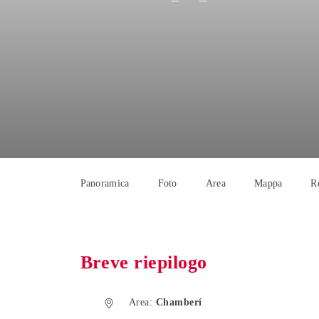
Panoramica
Foto
Area
Mappa
R
Breve riepilogo
Area:
Chamberí